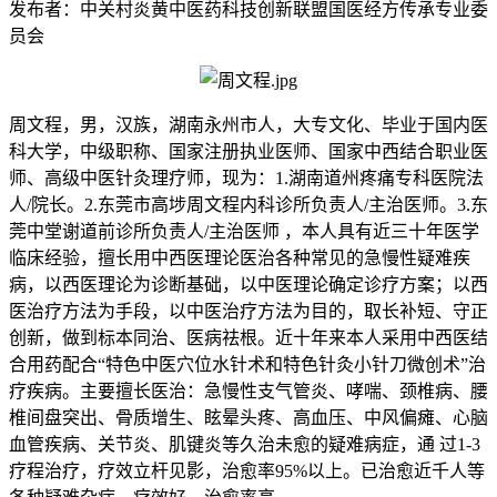
发布者：中关村炎黄中医药科技创新联盟国医经方传承专业委
员会
周文程，男，汉族，湖南永州市人，大专文化、毕业于国内医
科大学，中级职称、国家注册执业医师、国家中西结合职业医
师、高级中医针灸理疗师，现为：1.湖南道州疼痛专科医院法
人/院长。2.东莞市高埗周文程内科诊所负责人/主治医师。3.东
莞中堂谢道前诊所负责人/主治医师 ，本人具有近三十年医学
临床经验，擅长用中西医理论医治各种常见的急慢性疑难疾
病，以西医理论为诊断基础，以中医理论确定诊疗方案；以西
医治疗方法为手段，以中医治疗方法为目的，取长补短、守正
创新，做到标本同治、医病祛根。近十年来本人采用中西医结
合用药配合“特色中医穴位水针术和特色针灸小针刀微创术”治
疗疾病。主要擅长医治：急慢性支气管炎、哮喘、颈椎病、腰
椎间盘突出、骨质增生、眩晕头疼、高血压、中风偏瘫、心脑
血管疾病、关节炎、肌键炎等久治未愈的疑难病症，通 过1-3
疗程治疗，疗效立杆见影，治愈率95%以上。已治愈近千人等