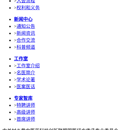
>
入会流程
>
权利和义务
新闻中心
>
通知公告
>
新闻资讯
>
合作交流
>
科普频道
工作室
>
工作室介绍
>
名医简介
>
学术论著
>
医案医话
专家智库
>
特聘讲师
>
高级讲师
>
首席讲师